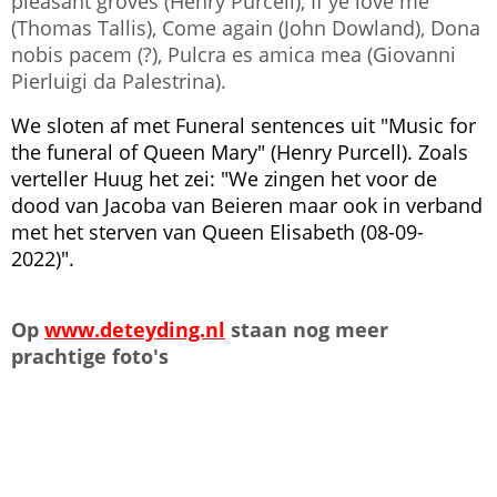
pleasant groves (Henry Purcell), If ye love me
(Thomas Tallis), Come again (John Dowland), Dona
nobis pacem (?), Pulcra es amica mea (Giovanni
Pierluigi da Palestrina).
We sloten af met Funeral sentences uit "Music for
the funeral of Queen Mary" (Henry Purcell). Zoals
verteller Huug het zei: "We zingen het voor de
dood van Jacoba van Beieren maar ook in verband
met het sterven van Queen Elisabeth (08-09-
2022)".
Op
www.deteyding.nl
staan nog meer
prachtige foto's