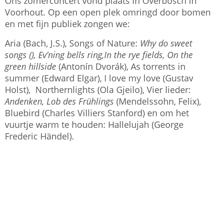
Ons zomerconcert vond plaats in Overbosch in
Voorhout. Op een open plek omringd door bomen
en met fijn publiek zongen we:
Aria (Bach, J.S.), Songs of Nature:
Why do sweet
songs (), Ev’ning bells ring,In the rye fields, On the
green hillside
(Antonín Dvorák), As torrents in
summer (Edward Elgar), I love my love (Gustav
Holst), Northernlights (Ola Gjeilo), Vier lieder:
Andenken, Lob des Frühlings
(Mendelssohn, Felix),
Bluebird (Charles Villiers Stanford) en om het
vuurtje warm te houden: Hallelujah (George
Frederic Händel).